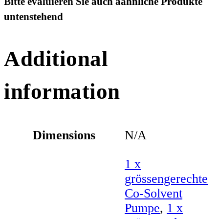
Bitte evaluieren Sie auch aähnliche Produkte
untenstehend
Additional
information
Dimensions
N/A
1 x
grössengerechte
Co-Solvent
Pumpe
,
1 x