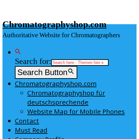
Skip
to
Chromatographyshop.com
content
Authoritative Website for Chromatographers
Search for:
Search Button
Chromatographyshop.com
Chromatographyshop für
deutschsprechende
Website Map for Mobile Phones
Contact
Must Read