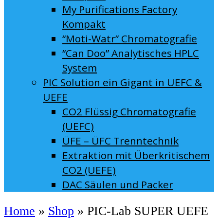
My Purifications Factory
Kompakt
“Moti-Watr” Chromatografie
“Can Doo” Analytisches HPLC
System
PIC Solution ein Gigant in UEFC &
UEFE
CO2 Flüssig Chromatografie
(UEFC)
ÜFE – ÜFC Trenntechnik
Extraktion mit Überkritischem
CO2 (UEFE)
DAC Säulen und Packer
Home
»
Shop
»
PIC-Lab SUPER UEFE