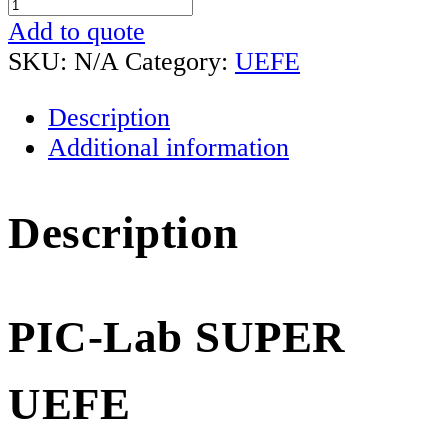
PIC-
Lab
Add to quote
SUPER
SKU:
N/A
Category:
UEFE
UEFE
Description
quantity
Additional information
Description
PIC-Lab SUPER
UEFE